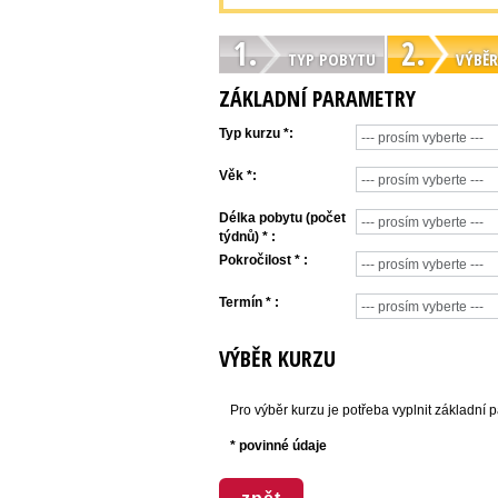
1.
2.
TYP POBYTU
VÝBĚR
ZÁKLADNÍ PARAMETRY
Typ kurzu *:
Věk *:
Délka pobytu (počet
týdnů) * :
Pokročilost * :
Termín * :
VÝBĚR KURZU
Pro výběr kurzu je potřeba vyplnit základní 
* povinné údaje