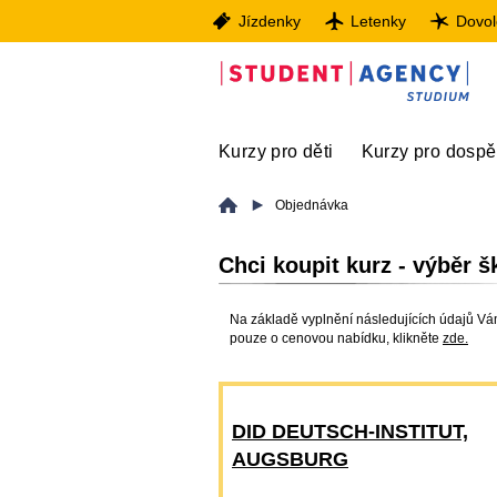
Jízdenky
Letenky
Dovo
Kurzy pro děti
Kurzy pro dospě
Objednávka
Chci koupit kurz - výběr š
Na základě vyplnění následujících údajů Vá
pouze o cenovou nabídku, klikněte
zde.
DID DEUTSCH-INSTITUT,
AUGSBURG