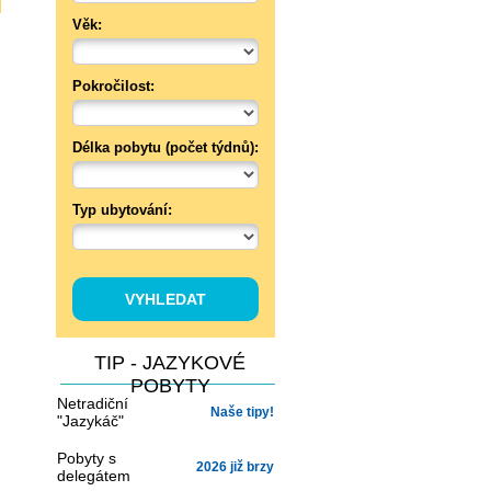
Věk:
Pokročilost:
Délka pobytu (počet týdnů):
Typ ubytování:
TIP - JAZYKOVÉ
POBYTY
Netradiční
Naše tipy!
"Jazykáč"
Pobyty s
2026 již brzy
delegátem