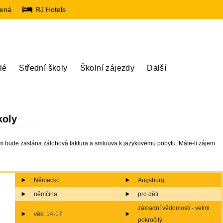
lená
RJ Hotels
lé
Střední školy
Školní zájezdy
Další
koly
m bude zaslána zálohová faktura a smlouva k jazykovému pobytu. Máte-li zájem
Německo
Augsburg
němčina
pro děti
základní vědomosti - velmi
věk: 14-17
pokročilý