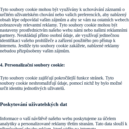
Tyto soubory cookie mohou být využívány k uchovávání záznamů o
určitém uživatelském chování nebo vašich preferencích, aby nabízený
obsah lépe odpovídal vašim zájmům a aby se vám na ostatních webech
zobrazovaly relevantní reklamy. Tyto soubory cookie mohou být
nastaveny prostřednictvím našeho webu námi nebo našimi reklamními
partnery. Neukládají přímo osobní údaje, ale využívají jedinečnou
identifikaci vašeho prohlížeče a zařízení použitého pro přístup k
internetu. Jestliže tyto soubory cookie zakážete, nabízené reklamy
nebudou přizpůsobeny vašim zájmům.
4. Personalizační soubory cookie:
Tyto soubory cookie zajišťují pokročilejší funkce stránek. Tyto
soubory cookie neshromažďují údaje, pomocí nichž by bylo možné
určit identitu jednotlivých uživatelů.
Poskytování uživatelských dat
Informace o vaší návštěvě našeho webu poskytujeme za účelem
analytiky a personalizované reklamy třetím stranám. Tato data slouží k
přizpůsobení obsahu reklam, které vidíte na internetu.