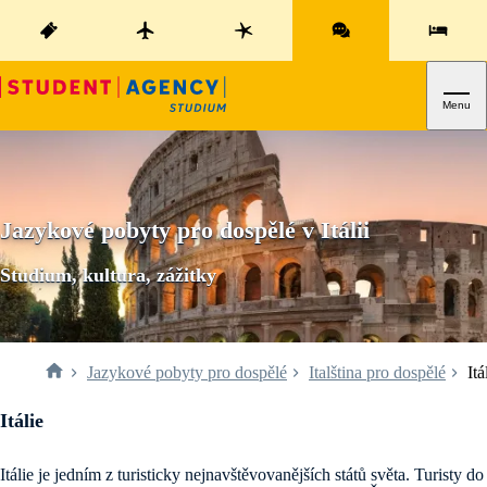
Menu
Jazykové pobyty pro dospělé v Itálii
Studium, kultura, zážitky
Jazykové pobyty pro dospělé
Italština pro dospělé
Itá
Itálie
Itálie je jedním z turisticky nejnavštěvovanějších států světa. Turisty do