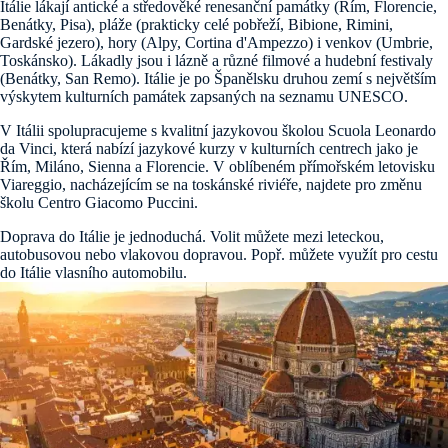
Itálie lákají antické a středověké renesanční památky (Řím, Florencie,
Benátky, Pisa), pláže (prakticky celé pobřeží, Bibione, Rimini,
Gardské jezero), hory (Alpy, Cortina d'Ampezzo) i venkov (Umbrie,
Toskánsko). Lákadly jsou i lázně a různé filmové a hudební festivaly
(Benátky, San Remo). Itálie je po Španělsku druhou zemí s největším
výskytem kulturních památek zapsaných na seznamu UNESCO.
V Itálii spolupracujeme s kvalitní jazykovou školou Scuola Leonardo
da Vinci, která nabízí jazykové kurzy v kulturních centrech jako je
Řím, Miláno, Sienna a Florencie. V oblíbeném přímořském letovisku
Viareggio, nacházejícím se na toskánské riviéře, najdete pro změnu
školu Centro Giacomo Puccini.
Doprava do Itálie je jednoduchá. Volit můžete mezi leteckou,
autobusovou nebo vlakovou dopravou. Popř. můžete využít pro cestu
do Itálie vlasního automobilu.