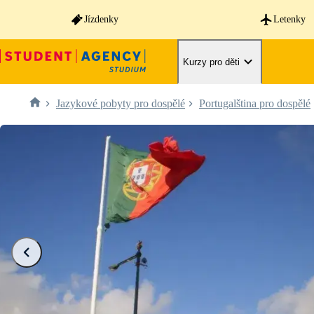
Jízdenky
Letenky
Kurzy pro děti
Jazykové pobyty pro dospělé
Portugalština pro dospělé