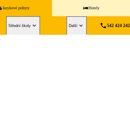
Jazykové pobyty
Hotely
542 424 242
Střední školy
Další