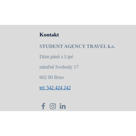
Kontakt
STUDENT AGENCY TRAVEL k.s.
Dům pánů z Lipé
náměstí Svobody 17
602 00 Brno
tel: 542 424 242