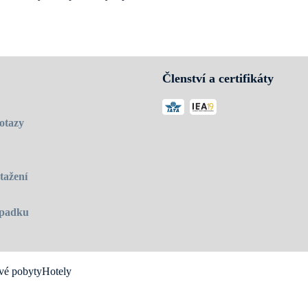
Členství a certifikáty
otazy
tažení
 úpadku
vé pobyty
Hotely