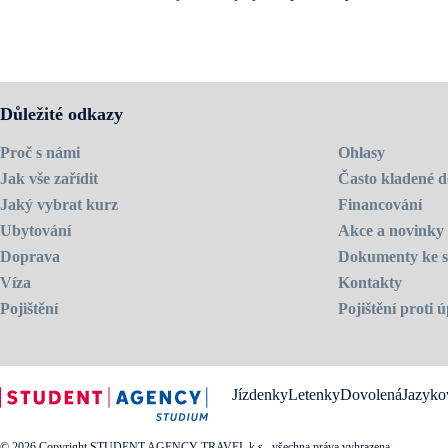
Navštivte
domovskou stránku školy
.
Důležité odkazy
Proč s námi
Ohlasy
Jak vše zařídit
Často kladené d
Jaký vybrat kurz
Financování
Ubytování
Akce a novinky
Doprava
Dokumenty ke s
Víza
Kontakty
Pojištění
Pojištění proti
Jízdenky
Letenky
Dovolená
Jazyko
© 2026 Copyright STUDENT AGENCY TRAVEL k.s., všechna práva vyhrazena