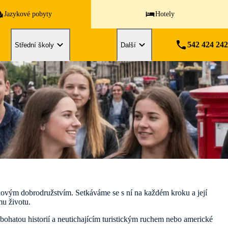
Jazykové pobyty
Hotely
542 424 242
Střední školy
Další
a novým dobrodružstvím. Setkáváme se s ní na každém kroku a její
mu životu.
s bohatou historií a neutichajícím turistickým ruchem nebo americké