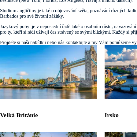
destinace (New York, Florida, Los Angeles, Havaj a mnoho dalších).
Studium angličtiny je také o objevování světa, poznávání různých kultur
Barbados pro své životní zážitky.
Jazykový pobyt je v neposlední řadě také o osobním růstu, navazování nov
pro ty, kteří si rádi užívají čas strávený se svými blízkými. Každý si při
Projděte si naši nabídku nebo nás kontaktujte a my Vám pomůžeme vyt
Velká Británie
Irsko