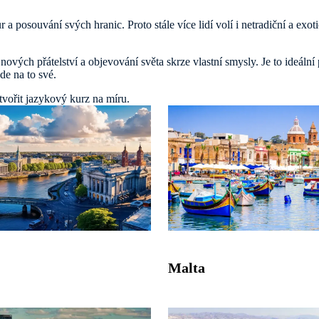
 a posouvání svých hranic. Proto stále více lidí volí i netradiční a exo
ých přátelství a objevování světa skrze vlastní smysly. Je to ideální pří
jde na to své.
vořit jazykový kurz na míru.
Malta