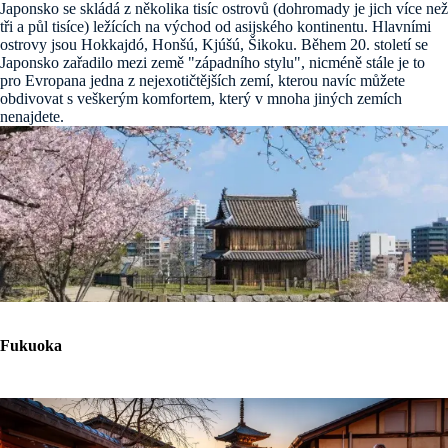
Japonsko se skládá z několika tisíc ostrovů (dohromady je jich více než
tři a půl tisíce) ležících na východ od asijského kontinentu. Hlavními
ostrovy jsou Hokkajdó, Honšú, Kjúšú, Šikoku. Během 20. století se
Japonsko zařadilo mezi země "západního stylu", nicméně stále je to
pro Evropana jedna z nejexotičtějších zemí, kterou navíc můžete
obdivovat s veškerým komfortem, který v mnoha jiných zemích
nenajdete.
Fukuoka