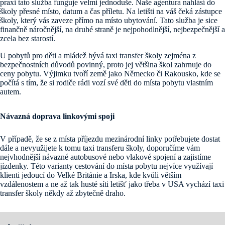
praxi tato služba funguje velmi jednoduše. Naše agentura nahlásí do
školy přesné místo, datum a čas příletu. Na letišti na váš čeká zástupce
školy, který vás zaveze přímo na místo ubytování. Tato služba je sice
finančně náročnější, na druhé straně je nejpohodlnější, nejbezpečnější a
zcela bez starostí.
U pobytů pro děti a mládež bývá taxi transfer školy zejména z
bezpečnostních důvodů povinný, proto jej většina škol zahrnuje do
ceny pobytu. Výjimku tvoří země jako Německo či Rakousko, kde se
počítá s tím, že si rodiče rádi vozí své děti do místa pobytu vlastním
autem.
Návazná doprava linkovými spoji
V případě, že se z místa příjezdu mezinárodní linky potřebujete dostat
dále a nevyužijete k tomu taxi transferu školy, doporučíme vám
nejvhodnější návazné autobusové nebo vlakové spojení a zajistíme
jízdenky. Této varianty cestování do místa pobytu nejvíce využívají
klienti jedoucí do Velké Británie a Irska, kde kvůli větším
vzdálenostem a ne až tak husté síti letišť jako třeba v USA vychází taxi
transfer školy někdy až zbytečně draho.