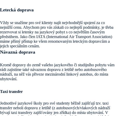
Letecká doprava
Vždy se snažíme pro své klienty najít nejvhodnější spojení za co
nejnižší cenu. Abychom pro vás získali co nejlepší podmínky, je třeba
rezervovat si letenky na jazykový pobyt s co největším časovým
předstihem. Jako člen IATA (International Air Transport Association)
máme přímý přístup ke všem renomovaným leteckým dopravcům a
jejich speciálním cenám.
Návazná doprava
Kromě dopravy do země vašeho jazykového či studijního pobytu vám
rádi zajistíme také návaznou dopravu z letiště nebo autobusového
nádraží, na něž vás přiveze mezinárodní linkový autobus, do místa
ubytování.
Taxi transfer
Jednotlivé jazykové školy pro své studenty běžně zajišťují tzv. taxi
transfer neboli dopravu z letiště (z autobusových/vlakových nádraží
bývají taxi transfery zajišťovány jen zřídka) do místa ubytování. V