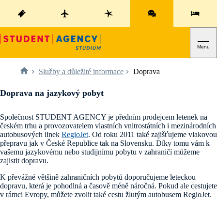
Menu
Služby a důležité informace
Doprava
Doprava na jazykový pobyt
Společnost STUDENT AGENCY je předním prodejcem letenek na
českém trhu a provozovatelem vlastních vnitrostátních i mezinárodních
autobusových linek
RegioJet
. Od roku 2011 také zajišťujeme vlakovou
přepravu jak v České Republice tak na Slovensku. Díky tomu vám k
vašemu jazykovému nebo studijnímu pobytu v zahraničí můžeme
zajistit dopravu.
K převážné většině zahraničních pobytů doporučujeme leteckou
dopravu, která je pohodlná a časově méně náročná. Pokud ale cestujete
v rámci Evropy, můžete zvolit také cestu žlutým autobusem RegioJet.