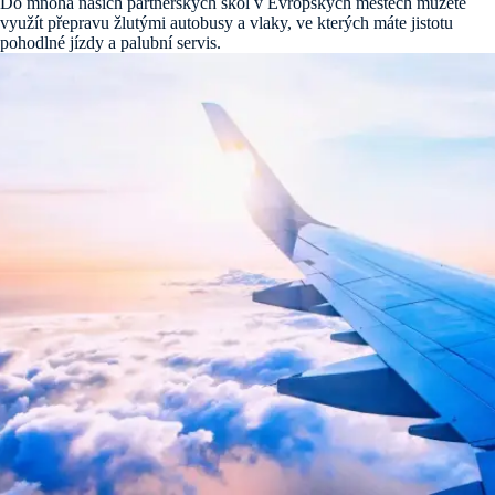
Do mnoha našich partnerských škol v Evropských městech můžete
využít přepravu žlutými autobusy a vlaky, ve kterých máte jistotu
pohodlné jízdy a palubní servis.