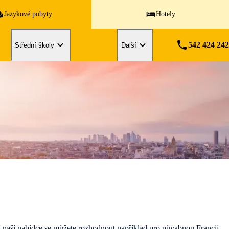
Jazykové pobyty
Hotely
542 424 242
Střední školy
Další
V naší nabídce se můžete rozhodnout například pro půvabnou Francii,