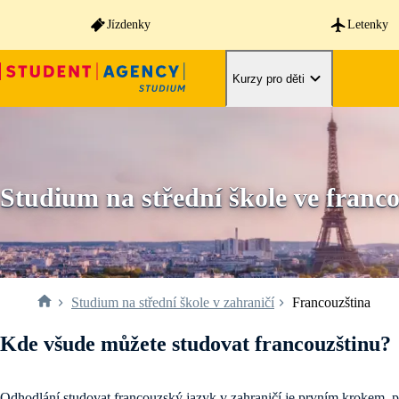
Jízdenky
Letenky
Kurzy pro děti
Studium na střední škole ve franc
Studium na střední škole v zahraničí
Francouzština
Kde všude můžete studovat francouzštinu?
Odhodlání studovat francouzský jazyk v zahraničí je prvním krokem, p