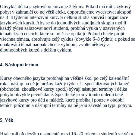
Obvyklá délka jazykového kurzu je 2 týdny. Pokud má mít jazykový
pobyt v zahraničí co největší efekt, doporučujeme vycestovat alespoň
na 3–4 týdenní intenzivní kurz. S délkou studia souvisí i organizace
jazykových kurzů. Aby se do jednotlivých studijních skupin mohli
každý týden zařazovat noví studenti, probíhá výuka v uzavřených
tematických celcích, které se po čase opakují. Pokud chcete projít
všechna témata, absolvujte celý cyklus (obvykle 6–8 týdnů) a pokud se
opakování témat naopak chcete vyhnout, zvolte některý z
dlouhodobých kurzů s delším cyklem.
4. Nástupní termín
Kurzy obecného jazyka probíhají na většině škol po celý kalendářní
rok a nástup na ně je možný každý týden. U specializovaných kurzů
(obchodní, zkouškové kurzy apod.) bývají nástupní termíny i délka
pobytu obvykle pevně dané. Specifické jsou v tomto ohledu také
jazykové kurzy pro děti a mládež, které probíhají pouze v období
letních prázdnin a nástupní termíny na ně jsou závislé na typu pobytu.
5. Věk
Hraje roli především u studentů mezi 16–20 rokem a studentů ve věku