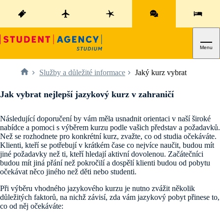
Menu
Služby a důležité informace
Jaký kurz vybrat
Jak vybrat nejlepší jazykový kurz v zahraničí
Následující doporučení by vám měla usnadnit orientaci v naší široké
nabídce a pomoci s výběrem kurzu podle vašich představ a požadavků.
Než se rozhodnete pro konkrétní kurz, zvažte, co od studia očekáváte.
Klienti, kteří se potřebují v krátkém čase co nejvíce naučit, budou mít
jiné požadavky než ti, kteří hledají aktivní dovolenou. Začátečníci
budou mít jiná přání než pokročilí a dospělí klienti budou od pobytu
očekávat něco jiného než děti nebo studenti.
Při výběru vhodného jazykového kurzu je nutno zvážit několik
důležitých faktorů, na nichž závisí, zda vám jazykový pobyt přinese to,
co od něj očekáváte: