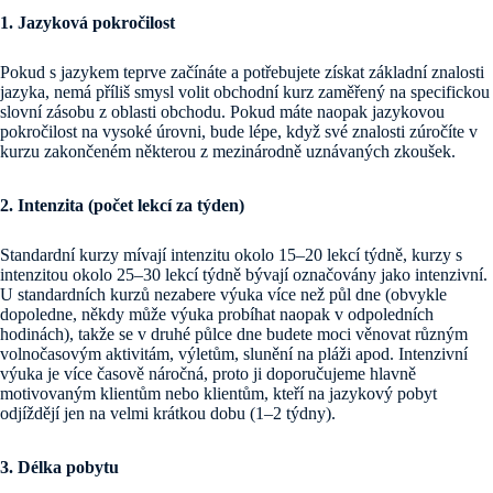
1. Jazyková pokročilost
Pokud s jazykem teprve začínáte a potřebujete získat základní znalosti
jazyka, nemá příliš smysl volit obchodní kurz zaměřený na specifickou
slovní zásobu z oblasti obchodu. Pokud máte naopak jazykovou
pokročilost na vysoké úrovni, bude lépe, když své znalosti zúročíte v
kurzu zakončeném některou z mezinárodně uznávaných zkoušek.
2. Intenzita (počet lekcí za týden)
Standardní kurzy mívají intenzitu okolo 15–20 lekcí týdně, kurzy s
intenzitou okolo 25–30 lekcí týdně bývají označovány jako intenzivní.
U standardních kurzů nezabere výuka více než půl dne (obvykle
dopoledne, někdy může výuka probíhat naopak v odpoledních
hodinách), takže se v druhé půlce dne budete moci věnovat různým
volnočasovým aktivitám, výletům, slunění na pláži apod. Intenzivní
výuka je více časově náročná, proto ji doporučujeme hlavně
motivovaným klientům nebo klientům, kteří na jazykový pobyt
odjíždějí jen na velmi krátkou dobu (1–2 týdny).
3. Délka pobytu