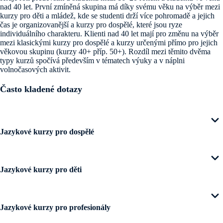
nad 40 let. První zmíněná skupina má díky svému věku na výběr mezi
kurzy pro děti a mládež, kde se studenti drží více pohromadě a jejich
čas je organizovanější a kurzy pro dospělé, které jsou ryze
individuálního charakteru. Klienti nad 40 let mají pro změnu na výběr
mezi klasickými kurzy pro dospělé a kurzy určenými přímo pro jejich
věkovou skupinu (kurzy 40+ příp. 50+). Rozdíl mezi těmito dvěma
typy kurzů spočívá především v tématech výuky a v náplni
volnočasových aktivit.
Často kladené dotazy
Jazykové kurzy pro dospělé
Jazykové kurzy pro dospělé dělíme do několika typů dle jejich
tematického nebo odborného zaměření. Ne každý typ kurzu je určen
Jazykové kurzy pro děti
pro jakoukoli jazykovou pokročilost; některé kurzy mohou mít
libovolnou délku, jiné mají přesně stanovené termíny nástupu i počet
týdnů, v nichž je nutno kurz absolvovat. Jazykové kurzy pro dospělé
Jazykové kurzy pro děti a mládež, určené klientům ve věku od 5 do 20
probíhají na většině škol celoročně. Až na výjimky bývají školy
let, probíhají na rozdíl od kurzů pro dospělé pouze v době letních
Jazykové kurzy pro profesionály
zavřené pouze v období vánočních svátků.
prázdnin (velmi výjimečně celoročně). STUDENT AGENCY
rozlišuje mezi dvěma základními typy pobytů, podle toho, zda na ně