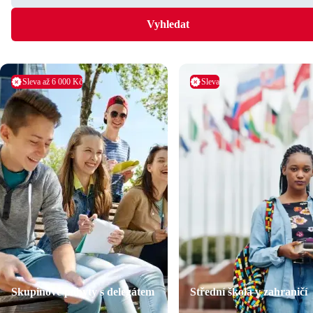
Vyhledat
Sleva až 6 000 Kč
Sleva
Skupinové pobyty s delegátem
Střední škola v zahraničí