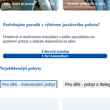
Léto, které tě posune
13-18 let
Termíny přihlášek se blíží
Potřebujete poradit s výběrem jazykového pobytu?
Domluvte si nezávaznou konzultaci s naším specialistou na
jazykové pobyty a získejte doporučení na míru.
Zobrazit katalog
Chci konzultaci
Nejoblíbenější pobyty
Pro děti - individuální pobyt
Pro děti - pobyt s d