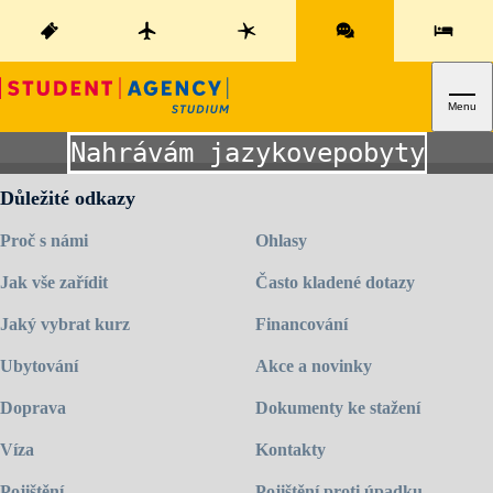
Menu
Nahrávám jazykovepobyty.cz
Důležité odkazy
Proč s námi
Ohlasy
Jak vše zařídit
Často kladené dotazy
Jaký vybrat kurz
Financování
Ubytování
Akce a novinky
Doprava
Dokumenty ke stažení
Víza
Kontakty
Pojištění
Pojištění proti úpadku