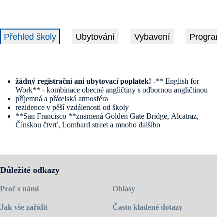
Přehled školy
Ubytování
Vybavení
Progra
žádný registrační ani ubytovací poplatek!
-** English for
Work** - kombinace obecné angličtiny s odbornou angličtinou
příjemná a přátelská atmosféra
rezidence v pěší vzdálenosti od školy
**San Francisco **znamená Golden Gate Bridge, Alcatraz,
Čínskou čtvrť, Lombard street a mnoho dalšího
San Francisco je destinace, která sama o sobě láká studenty z celého
světa. EC působí na různých místech po celém světě a San Francisco
je jedním z nich. Kvalifikovaní učitelé a moderně vybavené učebny
jsou předpokladem kvality. Kromě různých intenzit obecné angličtiny
Důležité odkazy
škola nabízí také kombinaci s angličtinou s využitím v pracovním
prostředí.
Proč s námi
Ohlasy
Škola sídlí přímo v centru města, kousek od Union Square. Místo je
pohodlně dostupné veřejnou dopravou a v okolí školy je mnoho
Jak vše zařídit
Často kladené dotazy
obchodů, restaurací a možností využití volného času.