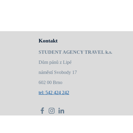
Kontakt
STUDENT AGENCY TRAVEL k.s.
Dům pánů z Lipé
náměstí Svobody 17
602 00 Brno
tel: 542 424 242