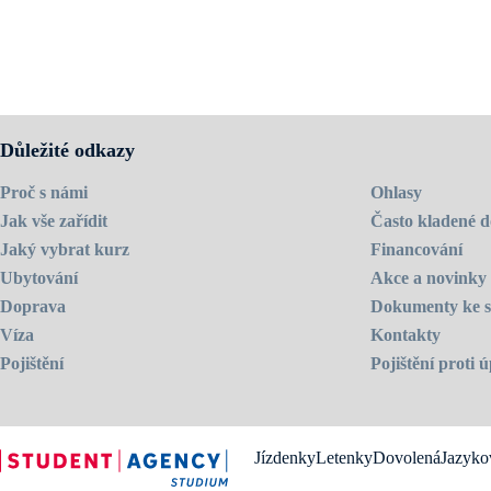
Důležité odkazy
Proč s námi
Ohlasy
Jak vše zařídit
Často kladené d
Jaký vybrat kurz
Financování
Ubytování
Akce a novinky
Doprava
Dokumenty ke s
Víza
Kontakty
Pojištění
Pojištění proti
Jízdenky
Letenky
Dovolená
Jazyko