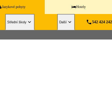
Jazykové pobyty
Hotely
542 424 242
Střední školy
Další