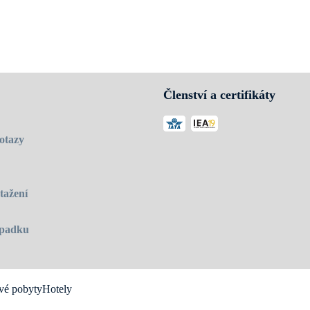
Členství a certifikáty
otazy
tažení
 úpadku
vé pobyty
Hotely