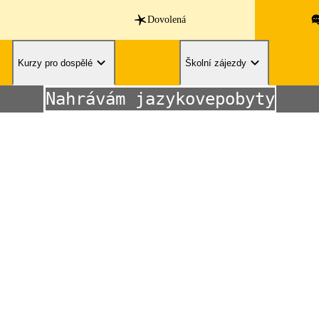
Dovolená
Kurzy pro dospělé
Školní zájezdy
Nahrávám jazykovepobyty.cz