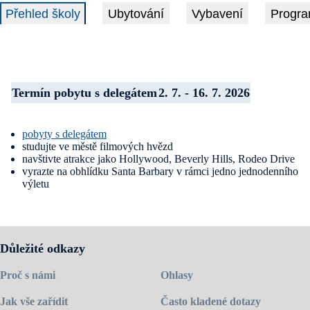
Přehled školy
Ubytování
Vybavení
Progra
Termín pobytu s delegátem
2. 7. - 16. 7. 2026
pobyty s delegátem
studujte ve městě filmových hvězd
navštivte atrakce jako Hollywood, Beverly Hills, Rodeo Drive
vyrazte na obhlídku Santa Barbary v rámci jedno jednodenního
výletu
objevte hlubiny Grand Canyonu, který navštívíte v rámci
4denního výletu do Las Vegas a okolí
ZUMA Education pořádá letní jazykové kurzy v areálu Pepperdine
Univerzity v pohodové čtvrti Malibu. Univerzita se rozkládá na úpatí
Důležité odkazy
hor Santa Monica a z celého areálu je jedinečný výhled na Tichý
oceán. Areál univerzity má široké sportovní vyžití, od sportovních
Proč s námi
Ohlasy
hřišť po venkovní bazén a plážový volejbal. V rámci pobytu je 15
hodin angličtiny pod záštitou kvalifikovaných rodilých mluvčích, kteří
se budou dále se studenty účastnit i odpoledních aktivit.
Jak vše zařídit
Často kladené dotazy