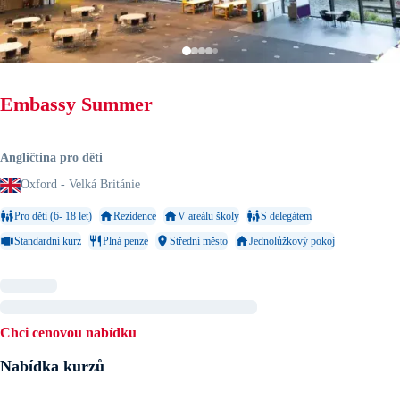
Embassy Summer
Angličtina pro děti
Oxford - Velká Británie
Pro děti (6- 18 let)
Rezidence
V areálu školy
S delegátem
Standardní kurz
Plná penze
Střední město
Jednolůžkový pokoj
Chci cenovou nabídku
Nabídka kurzů