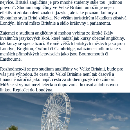
nejvíce. Britská angličtina je pro mnohé studenty stále tou "jedinou
pravou". Studium angličtiny ve Velké Británii umožňuje nejen
efektivní zdokonalení znalostí jazyka, ale také poznání kultury a
životního stylu Britů zblízka. Největším turistickým lákadlem zůstává
Londýn, hlavní město Británie a sídlo královny i parlamentu.
Zájemci o studium angličtiny si mohou vybírat ze široké škály
kvalitních jazykových škol, které nabízí jak kurzy obecné angličtiny,
tak kurzy se specializací. Kromě větších britských městech jako jsou
Londýn, Brighton, Oxford či Cambridge, nabízíme studium také v
menších přímořských letoviscích jako jsou Bournemouth či
Eastbourne.
Rozhodnete-li se pro studium angličtiny ve Velké Británii, bude pro
vás jistě výhodou, že cesta do Velké Británie není tak časově a
finančně náročná jako např. cesta za studiem jazyků do zámoří.
Můžete si vybrat mezi leteckou dopravou a luxusní autobusovou
linkou RegioJet do Londýna.