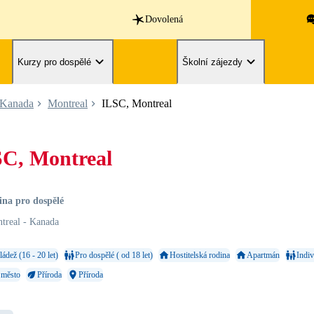
Dovolená
Kurzy pro dospělé
Školní zájezdy
Kanada
Montreal
ILSC, Montreal
C, Montreal
ina pro dospělé
treal - Kanada
ádež (16 - 20 let)
Pro dospělé ( od 18 let)
Hostitelská rodina
Apartmán
Indiv
 město
Příroda
Příroda