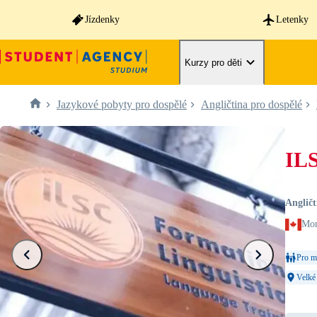
Jízdenky
Letenky
Kurzy pro děti
Jazykové pobyty pro dospělé
Angličtina pro dospělé
ILS
Angličt
Mon
Pro ml
Velké