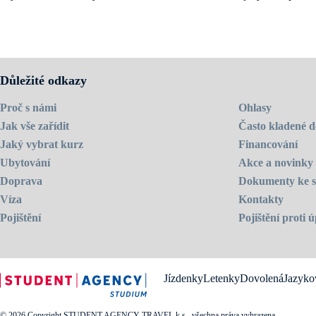
Škola v Montrealu je umístěna v moderní budově v centru města. Má m
Kromě přístupu k internetu můžete využívat také školní knihovny a pos
Navštivte
domovskou stránku školy
.
Důležité odkazy
Proč s námi
Ohlasy
Jak vše zařídit
Často kladené d
Jaký vybrat kurz
Financování
Ubytování
Akce a novinky
Doprava
Dokumenty ke s
Víza
Kontakty
Pojištění
Pojištění proti
Jízdenky
Letenky
Dovolená
Jazyko
© 2026 Copyright STUDENT AGENCY TRAVEL k.s., všechna práva vyhrazena