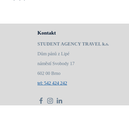
aké útulná společenská místnost s různými možnostmi občerstvení.
Kontakt
STUDENT AGENCY TRAVEL k.s.
Dům pánů z Lipé
náměstí Svobody 17
602 00 Brno
tel: 542 424 242