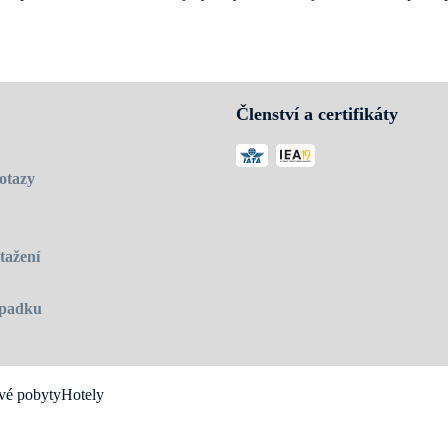
oderně vybavené učebny a počítačovou laboratoř. Je vám k dispozici t
lechové laboratoře.
Členství a certifikáty
otazy
tažení
 úpadku
vé pobyty
Hotely