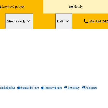
Jazykové pobyty
Hotely
542 424 242
Střední školy
Další
iduální pobyt
Standardní kurz
Intenzivní kurz
Bez stravy
Polopenze