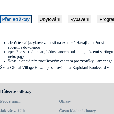
Přehled školy
Ubytování
Vybavení
Progra
zlepšete své jazykové znalosti na exotické Havaji - možnost
spojení s dovolenou
zpestřete si studium angličtiny tancem hula hula, lekcemi surfingu
nebo jógy
škola je oficiálním zkouškovým centrem pro zkoušky Cambridge
Škola Global Village Hawaii je situována na Kapiolani Boulevard v
krásné obchodní budově blízko centra Ala Moana, pár minut od
stejnojmenné pláže a odtud už jen několik minut od světoznámé pláže
Waikiki. Z moderně vybavených učeben je nádherný výhled na hory a
oceán. Obchody, restaurace a banky se nachází v pěší vzdálenosti od
školy. Letiště je vzdáleno cca 25 minut jízdy autem od školy. Stanete
Důležité odkazy
se zde součástí Global Village rodiny, kde je hlavním jazykem právě
angličtina.
Proč s námi
Ohlasy
Navštivte
domovskou stránku školy
.
Jak vše zařídit
Často kladené dotazy