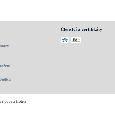
Členství a certifikáty
otazy
tažení
 úpadku
vé pobyty
Hotely