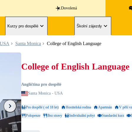
Dovolená
Kurzy pro dospělé
Školní zájezdy
USA
Santa Monica
College of English Language
College of English Language
Angličtina pro dospělé
Santa Monica - USA
Pro dospělé ( od 18 let)
Hostitelská rodina
Apartmán
V pěší vz
Polopenze
Bez stravy
Individuální pobyt
Standardní kurz