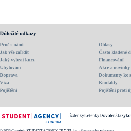
Navštivte
domovskou stránku školy
.
Důležité odkazy
Proč s námi
Ohlasy
Jak vše zařídit
Často kladené d
Jaký vybrat kurz
Financování
Ubytování
Akce a novinky
Doprava
Dokumenty ke s
Víza
Kontakty
Pojištění
Pojištění proti
Jízdenky
Letenky
Dovolená
Jazyko
© 2026 Copyright STUDENT AGENCY TRAVEL k.s., všechna práva vyhrazena