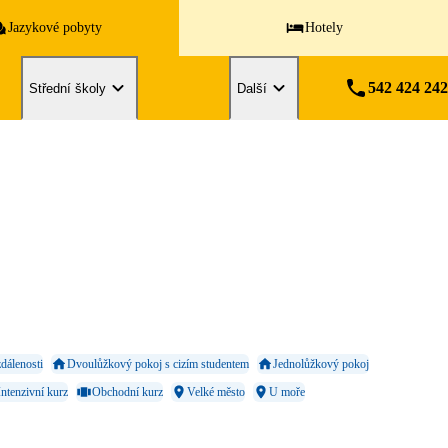
Jazykové pobyty
Hotely
542 424 242
Střední školy
Další
dálenosti
Dvoulůžkový pokoj s cizím studentem
Jednolůžkový pokoj
Intenzivní kurz
Obchodní kurz
Velké město
U moře