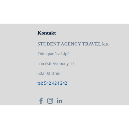
Kontakt
STUDENT AGENCY TRAVEL k.s.
Dům pánů z Lipé
náměstí Svobody 17
602 00 Brno
tel: 542 424 242