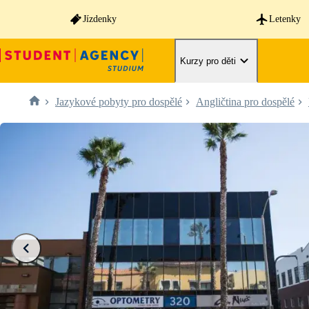
Jízdenky
Letenky
Kurzy pro děti
Jazykové pobyty pro dospělé
Angličtina pro dospělé