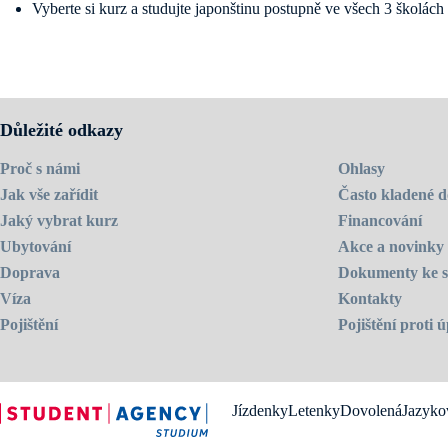
Vyberte si kurz a studujte japonštinu postupně ve všech 3 školác
Délka pobytu i typ ubytování v jednotlivých městech jsou zcela n
Genki Japanese and Culture School (zkráceně Genki JACS) je akredito
třídách (maximálně 8) se může výuka zaměřit na potřeby jednotlivých st
Navštivte
domovskou stránku školy
.
Důležité odkazy
Proč s námi
Ohlasy
Jak vše zařídit
Často kladené d
Jaký vybrat kurz
Financování
Ubytování
Akce a novinky
Doprava
Dokumenty ke s
Víza
Kontakty
Pojištění
Pojištění proti
Jízdenky
Letenky
Dovolená
Jazyko