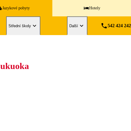
Jazykové pobyty
Hotely
542 424 242
Střední školy
Další
 Fukuoka