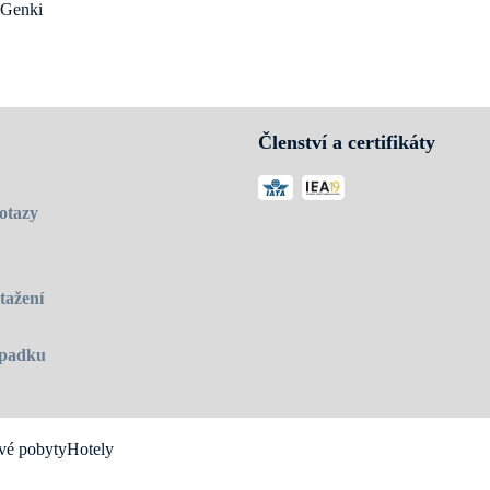
h Genki
a vás
vanou školou zaměřující se na výuku japonského jazyka a kultury v př
udentů. Škola sestává ze 14 prostorných tříd a společenské místnosti.
Členství a certifikáty
otazy
tažení
 úpadku
vé pobyty
Hotely