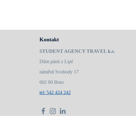
íjemném a přátelském prostředí. Díky malému počtu studentů ve
Kontakt
STUDENT AGENCY TRAVEL k.s.
Dům pánů z Lipé
náměstí Svobody 17
602 00 Brno
tel: 542 424 242