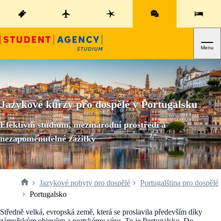
Menu
Jazykové kurzy pro dospělé v Portugalsku
Efektivní studium, mezinárodní prostředí a
nezapomenutelné zážitky
Jazykové pobyty pro dospělé
Portugalština pro dospělé
Portugalsko
Středně velká, evropská země, která se proslavila především díky
zámořským objevům a portskému vínu. To je Portugalsko. Do