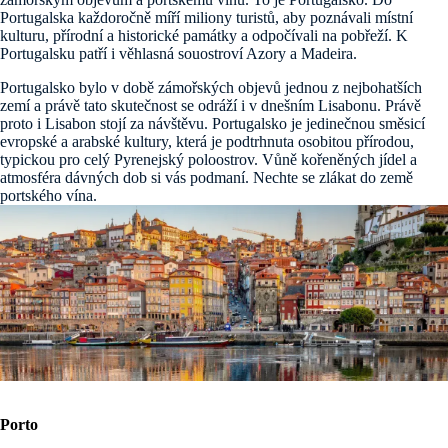
Portugalska každoročně míří miliony turistů, aby poznávali místní
kulturu, přírodní a historické památky a odpočívali na pobřeží. K
Portugalsku patří i věhlasná souostroví Azory a Madeira.
Portugalsko bylo v době zámořských objevů jednou z nejbohatších
zemí a právě tato skutečnost se odráží i v dnešním Lisabonu. Právě
proto i Lisabon stojí za návštěvu. Portugalsko je jedinečnou směsicí
evropské a arabské kultury, která je podtrhnuta osobitou přírodou,
typickou pro celý Pyrenejský poloostrov. Vůně kořeněných jídel a
atmosféra dávných dob si vás podmaní. Nechte se zlákat do země
portského vína.
Porto