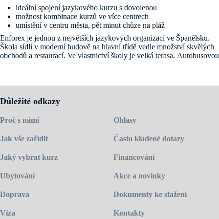
ideální spojení jazykového kurzu s dovolenou
možnost kombinace kurzů ve více centrech
umístění v centru města, pět minut chůze na pláž
Enforex je jednou z největších jazykových organizací ve Španělsku.
Škola sídlí v moderní budově na hlavní třídě vedle množství skvělých
obchodů a restaurací. Ve vlastnictví školy je velká terasa. Autobusovou
zastávku mají studenti hned před školou a k pláži se dostanete pěšky za
5 minut. Škola má 17 učeben (14 uvnitř a 3 venkovní), počítače s
internetem zdarma, společenskou místnost a video místnost.
Navštivte
domovskou stránku školy
.
Důležité odkazy
Proč s námi
Ohlasy
Jak vše zařídit
Často kladené dotazy
Jaký vybrat kurz
Financování
Ubytování
Akce a novinky
Doprava
Dokumenty ke stažení
Víza
Kontakty