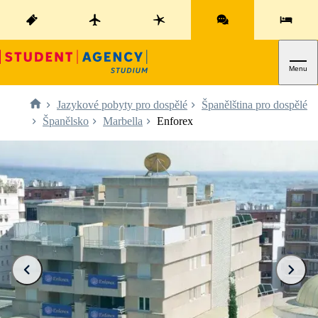
Menu
Jazykové pobyty pro dospělé
Španělština pro dospělé
Španělsko
Marbella
Enforex