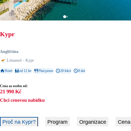
Kypr
Angličtina
Limassol - Kypr
Hotel
od 12 let
Plná penze
20 lekcí
8 dní
Cena za osobu od:
21 990 Kč
Chci cenovou nabídku
Proč na Kypr?
Program
Organizace
Cena