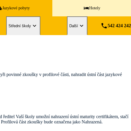
Jazykové pobyty
Hotely
542 424 242
Střední školy
Další
yři povinné zkoušky v profilové části, nahradit ústní část jazykové
 ředitel Vaší školy umožní nahrazení ústní maturity certifikátem, stačí
y. Profilová část zkoušky bude označena jako Nahrazená.