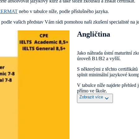
e absolvovat jazykový kurz a také složit zkoušku a získat certifikát.
CERMAT
nebo v tabulce níže, podle příslušného jazyka.
sně podle vašich představ Vám rádi pomohou naši zkušení specialist
Angličtina
Jako náhrada ústní maturitní zk
úroveň B1/B2 a vyšší.
S některými z těchto certifikát
splnit minimální jazykové kompe
V tabulce níže najdete přehled 
přímo ve škole.
Zobrazit více