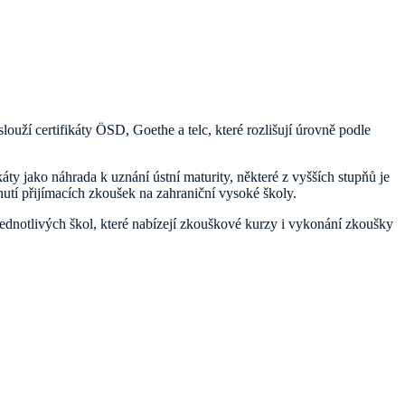
ouží certifikáty ÖSD, Goethe a telc, které rozlišují úrovně podle
áty jako náhrada k uznání ústní maturity, některé z vyšších stupňů je
tí přijímacích zkoušek na zahraniční vysoké školy.
jednotlivých škol, které nabízejí zkouškové kurzy i vykonání zkoušky