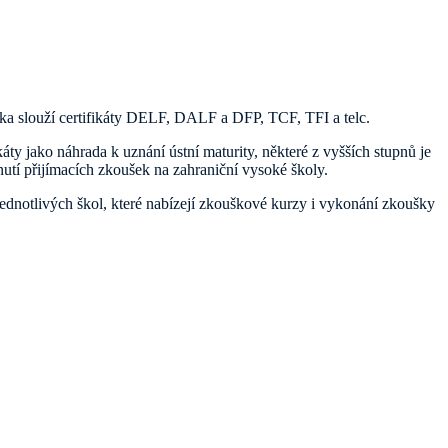
ka slouží certifikáty DELF, DALF a DFP, TCF, TFI a telc.
áty jako náhrada k uznání ústní maturity, některé z vyšších stupnů je
tí přijímacích zkoušek na zahraniční vysoké školy.
jednotlivých škol, které nabízejí zkouškové kurzy i vykonání zkoušky