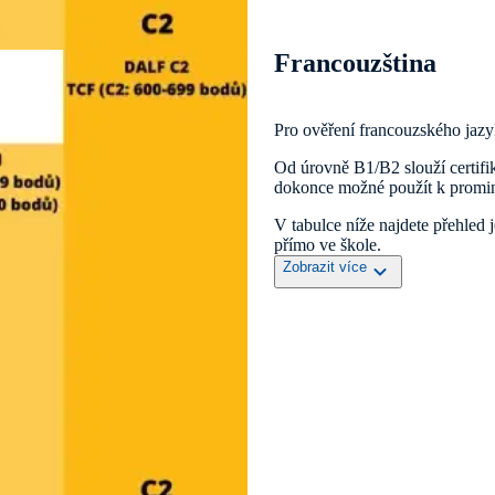
Francouzština
Pro ověření francouzského jazy
Od úrovně B1/B2 slouží certifik
dokonce možné použít k prominu
V tabulce níže najdete přehled 
přímo ve škole.
Zobrazit více