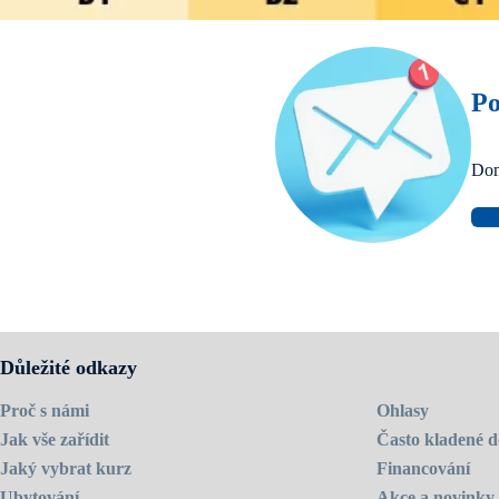
Po
Dom
Důležité odkazy
Proč s námi
Ohlasy
Jak vše zařídit
Často kladené d
Jaký vybrat kurz
Financování
Ubytování
Akce a novinky