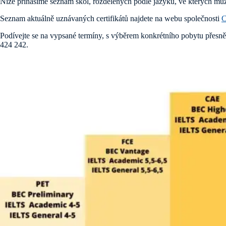
Níže přinášíme seznam škol, rozdělených podle jazyků, ve kterých můžet
Seznam aktuálně uznávaných certifikátů najdete na webu společnosti
Podívejte se na vypsané termíny, s výběrem konkrétního pobytu pře
424 242.