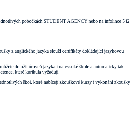
é na jednotlivých pobočkách STUDENT AGENCY nebo na infolince 542
oušky z anglického jazyka slouží certifikáty dokládající jazykovou
ů můžete doložit úroveň jazyka i na vysoké škole a automaticky tak
tence, které kurikula vyžadují.
jednotlivých škol, které nabízejí zkouškové kurzy i vykonání zkoušky