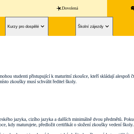
Dovolená
Kurzy pro dospělé
Školní zájezdy
ou studenti přistupující k maturitní zkoušce, kteří skládají alespoň čt
ísto zkoušky musí schválit ředitel školy.
z českého jazyka, cizího jazyka a dalších minimálně dvou předmětů. Pokud
ce, kdy maturujete, předložit certifikát o složení zkoušky vedení škol