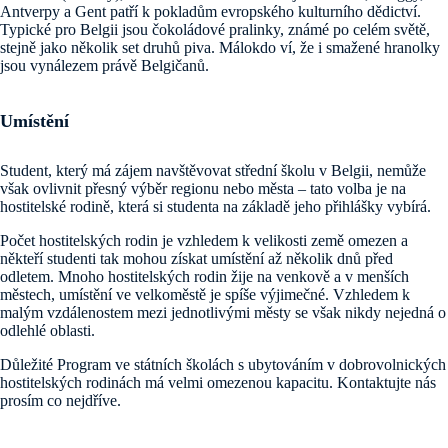
Antverpy a Gent patří k pokladům evropského kulturního dědictví.
Typické pro Belgii jsou čokoládové pralinky, známé po celém světě,
stejně jako několik set druhů piva. Málokdo ví, že i smažené hranolky
jsou vynálezem právě Belgičanů.
Umístění
Student, který má zájem navštěvovat střední školu v Belgii, nemůže
však ovlivnit přesný výběr regionu nebo města – tato volba je na
hostitelské rodině, která si studenta na základě jeho přihlášky vybírá.
Počet hostitelských rodin je vzhledem k velikosti země omezen a
někteří studenti tak mohou získat umístění až několik dnů před
odletem. Mnoho hostitelských rodin žije na venkově a v menších
městech, umístění ve velkoměstě je spíše výjimečné. Vzhledem k
malým vzdálenostem mezi jednotlivými městy se však nikdy nejedná o
odlehlé oblasti.
Důležité Program ve státních školách s ubytováním v dobrovolnických
hostitelských rodinách má velmi omezenou kapacitu. Kontaktujte nás
prosím co nejdříve.