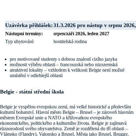
Uzávěrka přihlášek:
31.3.2026 pro nástup v srpnu 2026,
Nástupní termíny:
srpen/září 2026, leden 2027
Typ ubytování:
hostitelská rodina
pro motivované studenty s dobrou znalostí cizího jazyka
možnosti výběru oblasti – francouzská nebo nizozemská
atraktivní lokality – vzhledem k velikosti Belgie není možné
umístění v odlehlejší oblasti
Belgie - státní střední škola
Belgie je vyspělou evropskou zemí, má velké historické a především
kulturní bohatství. Hlavní město Belgie – Brusel – je zároveň hlavním
městem Evropské unie a NATO a křižovatkou evropského
ekonomického, politického a kulturního života. Belgie je zajímavá
různorodostí svého obyvatelstva. Země je rozdělená do tří oblasti –
Vlámsko (Flandry), Valonsko a Brusel. Města jako Brusel, Bruggy,