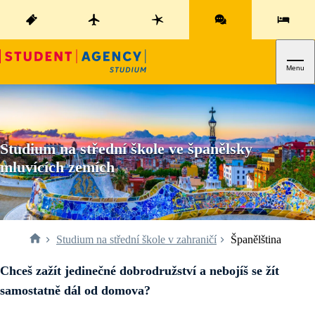
Menu
Studium na střední škole ve španělsky
mluvících zemích
Studium na střední škole v zahraničí
Španělština
Chceš zažít jedinečné dobrodružství a nebojíš se žít
samostatně dál od domova?