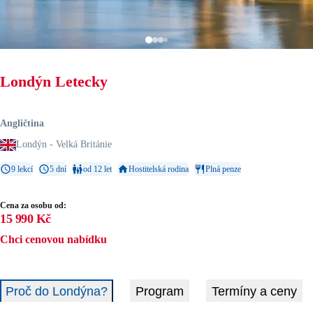
Londýn Letecky
Angličtina
Londýn - Velká Británie
9 lekcí
5 dní
od 12 let
Hostitelská rodina
Plná penze
Cena za osobu od:
15 990 Kč
Chci cenovou nabídku
Proč do Londýna?
Program
Termíny a ceny