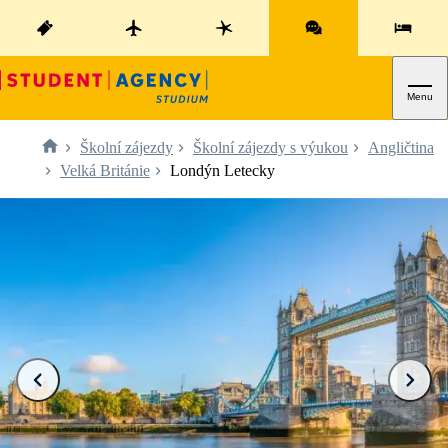
Menu
Školní zájezdy
Školní zájezdy s výukou
Angličtina
Velká Británie
Londýn Letecky