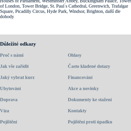
Houses of Parliament, Westminster Abbey, Buckingham Palace, Tower
of London, Tower Bridge, St. Paul ́s Cathedral, Greenwich, Trafalgar
Square, Picadilly Circus, Hyde Park, Windsor, Brighton, další dle
dohody
Důležité odkazy
Proč s námi
Ohlasy
Jak vše zařídit
Často kladené dotazy
Jaký vybrat kurz
Financování
Ubytování
Akce a novinky
Doprava
Dokumenty ke stažení
Víza
Kontakty
Pojištění
Pojištění proti úpadku