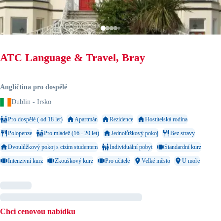
ATC Language & Travel, Bray
Angličtina pro dospělé
Dublin - Irsko
Pro dospělé ( od 18 let)
Apartmán
Rezidence
Hostitelská rodina
Polopenze
Pro mládež (16 - 20 let)
Jednolůžkový pokoj
Bez stravy
Dvoulůžkový pokoj s cizím studentem
Individuální pobyt
Standardní kurz
Intenzivní kurz
Zkouškový kurz
Pro učitele
Velké město
U moře
Chci cenovou nabídku