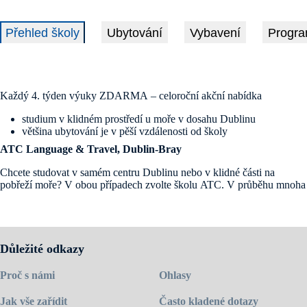
Přehled školy
Ubytování
Vybavení
Progra
Každý 4. týden výuky ZDARMA – celoroční akční nabídka
studium v klidném prostředí u moře v dosahu Dublinu
většina ubytování je v pěší vzdálenosti od školy
ATC Language & Travel, Dublin-Bray
Chcete studovat v samém centru Dublinu nebo v klidné části na
pobřeží moře? V obou případech zvolte školu ATC. V průběhu mnoha
let své existence se škola postupně zařadila k nejvyhledávanějším
školám pořádajícím kurzy angličtiny pro cizince.
Centrum v Bray, nejjižnější části Dublinu, doporučujeme těm, kdo mají
zájem studovat v klidnějším prostředí menší školy s výhledem na moře.
Důležité odkazy
Zároveň chtějí mít ubytování a vše potřebné v pěší vzdálenosti, a
přesto být v dosahu centra velkoměsta. Naopak pro ty, co vyhledávají
Proč s námi
Ohlasy
ruch, noční život a chtějí zůstat v centru dění, se nabízí druhé centrum
školy v srdci Dublinu nedaleko známé nákupní ulice Grafton Street.
Jak vše zařídit
Často kladené dotazy