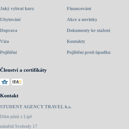
Jedná se o patrovou budovu s moderním vybavením využívající
Jaký vybrat kurz
Financování
nejnovější techniku. Celé jedno patro školy je zázemím pro studenty,
které využívají k některým aktivitám a setkávání se o přestávkách.
Ubytování
Akce a novinky
Pestrý program aktivit vám umožní poznat pravé Irsko a místní
obyvatele. Obě školy jsou plně akreditované, jsou členy Quality
English a držiteli certifikátu ISO 9001.
Doprava
Dokumenty ke stažení
Navštivte
domovskou stránku školy
.
Víza
Kontakty
Pojištění
Pojištění proti úpadku
Členství a certifikáty
Kontakt
STUDENT AGENCY TRAVEL k.s.
Dům pánů z Lipé
náměstí Svobody 17