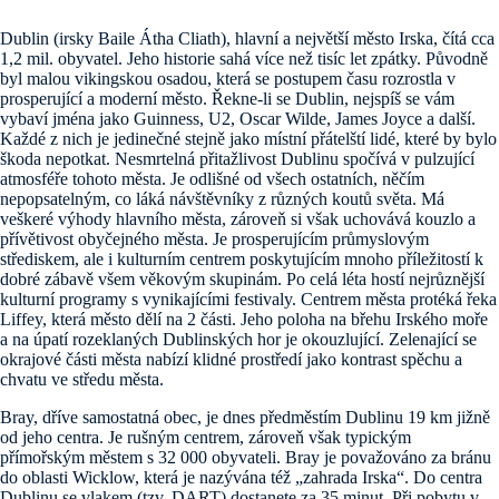
Dublin (irsky Baile Átha Cliath), hlavní a největší město Irska, čítá cca
1,2 mil. obyvatel. Jeho historie sahá více než tisíc let zpátky. Původně
byl malou vikingskou osadou, která se postupem času rozrostla v
prosperující a moderní město. Řekne-li se Dublin, nejspíš se vám
vybaví jména jako Guinness, U2, Oscar Wilde, James Joyce a další.
Každé z nich je jedinečné stejně jako místní přátelští lidé, které by bylo
škoda nepotkat. Nesmrtelná přitažlivost Dublinu spočívá v pulzující
atmosféře tohoto města. Je odlišné od všech ostatních, něčím
nepopsatelným, co láká návštěvníky z různých koutů světa. Má
veškeré výhody hlavního města, zároveň si však uchovává kouzlo a
přívětivost obyčejného města. Je prosperujícím průmyslovým
střediskem, ale i kulturním centrem poskytujícím mnoho příležitostí k
dobré zábavě všem věkovým skupinám. Po celá léta hostí nejrůznější
kulturní programy s vynikajícími festivaly. Centrem města protéká řeka
Liffey, která město dělí na 2 části. Jeho poloha na břehu Irského moře
a na úpatí rozeklaných Dublinských hor je okouzlující. Zelenající se
okrajové části města nabízí klidné prostředí jako kontrast spěchu a
chvatu ve středu města.
Bray, dříve samostatná obec, je dnes předměstím Dublinu 19 km jižně
od jeho centra. Je rušným centrem, zároveň však typickým
přímořským městem s 32 000 obyvateli. Bray je považováno za bránu
do oblasti Wicklow, která je nazývána též „zahrada Irska“. Do centra
Dublinu se vlakem (tzv. DART) dostanete za 35 minut. Při pobytu v