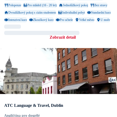
Polopenze
Pro mládež (16 - 20 let)
Jednolůžkový pokoj
Bez stravy
Dvoulůžkový pokoj s cizím studentem
Individuální pobyt
Standardní kurz
Intenzivní kurz
Zkouškový kurz
Pro učitele
Velké město
U moře
Zobrazit detail
ATC Language & Travel, Dublin
Angličtina pro dospělé