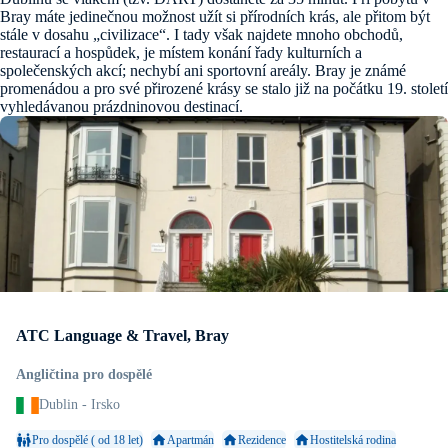
Bray máte jedinečnou možnost užít si přírodních krás, ale přitom být
stále v dosahu „civilizace“. I tady však najdete mnoho obchodů,
restaurací a hospůdek, je místem konání řady kulturních a
společenských akcí; nechybí ani sportovní areály. Bray je známé
promenádou a pro své přirozené krásy se stalo již na počátku 19. století
vyhledávanou prázdninovou destinací.
ATC Language & Travel, Bray
Angličtina pro dospělé
Dublin - Irsko
Pro dospělé ( od 18 let)
Apartmán
Rezidence
Hostitelská rodina