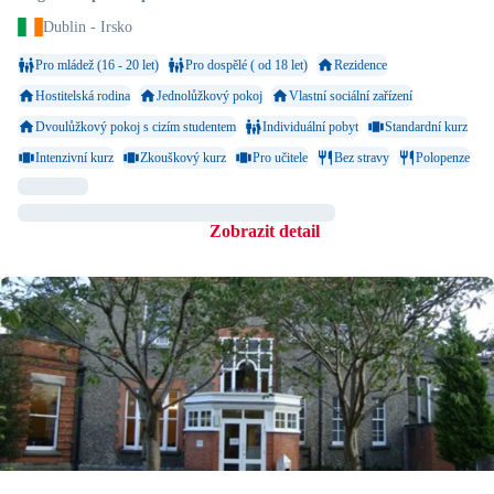
Dublin - Irsko
Pro mládež (16 - 20 let)
Pro dospělé ( od 18 let)
Rezidence
Hostitelská rodina
Jednolůžkový pokoj
Vlastní sociální zařízení
Dvoulůžkový pokoj s cizím studentem
Individuální pobyt
Standardní kurz
Intenzivní kurz
Zkouškový kurz
Pro učitele
Bez stravy
Polopenze
Velké město
U moře
Zobrazit detail