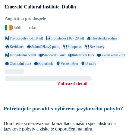
Emerald Cultural Institute, Dublin
Angličtina pro dospělé
Dublin - Irsko
Pro dospělé ( od 18 let)
Pro mládež (16 - 20 let)
Hostitelská rodina
Rezidence
Jednolůžkový pokoj
Polopenze
Bez stravy
Individuální pobyt
Standardní kurz
Intenzivní kurz
Zkouškový kurz
Obchodní kurz
Pro učitele
Velké město
U moře
Zobrazit detail
Potřebujete poradit s výběrem jazykového pobytu?
Domluvte si nezávaznou konzultaci s naším specialistou na
jazykové pobyty a získejte doporučení na míru.