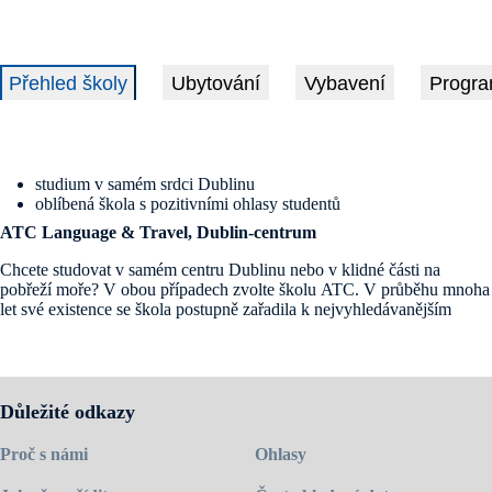
Přehled školy
Ubytování
Vybavení
Progra
studium v samém srdci Dublinu
oblíbená škola s pozitivními ohlasy studentů
ATC Language & Travel, Dublin-centrum
Chcete studovat v samém centru Dublinu nebo v klidné části na
pobřeží moře? V obou případech zvolte školu ATC. V průběhu mnoha
let své existence se škola postupně zařadila k nejvyhledávanějším
školám pořádajícím kurzy angličtiny pro cizince. Centrum v Bray,
nejjižnější části Dublinu, doporučujeme těm, kdo mají zájem studovat
v klidnějším prostředí menší školy s výhledem na moře. Zároveň chtějí
mít ubytování a vše potřebné v pěší vzdálenosti, a přesto být v dosahu
centra velkoměsta. Naopak pro ty, co vyhledávají ruch, noční život a
Důležité odkazy
chtějí zůstat v centru dění, se nabízí druhé centrum školy, v srdci
Dublinu nedaleko známé nákupní ulice Grafton Street. Jedná se o
Proč s námi
Ohlasy
patrovou budovu s moderním vybavením využívající nejnovější
techniku. Celé jedno patro školy je zázemím pro studenty, které