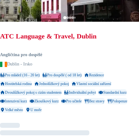
ATC Language & Travel, Dublin
Angličtina pro dospělé
Dublin - Irsko
Pro mládež (16 - 20 let)
Pro dospělé ( od 18 let)
Rezidence
Hostitelská rodina
Jednolůžkový pokoj
Vlastní sociální zařízení
Dvoulůžkový pokoj s cizím studentem
Individuální pobyt
Standardní kurz
Intenzivní kurz
Zkouškový kurz
Pro učitele
Bez stravy
Polopenze
Velké město
U moře