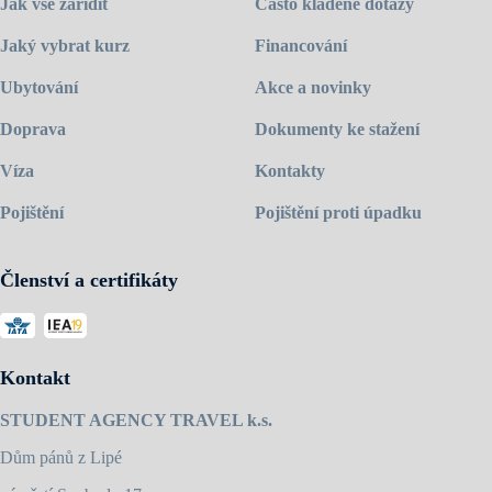
Jak vše zařídit
Často kladené dotazy
využívají k některým aktivitám a setkávání se o přestávkách. Pestrý
program aktivit vám umožní poznat pravé Irsko a místní obyvatele.
Jaký vybrat kurz
Financování
Obě školy jsou plně akreditované, jsou členy Quality English a držiteli
certifikátu ISO 9001.
Ubytování
Akce a novinky
Navštivte
domovskou stránku školy
.
Doprava
Dokumenty ke stažení
Víza
Kontakty
Pojištění
Pojištění proti úpadku
Členství a certifikáty
Kontakt
STUDENT AGENCY TRAVEL k.s.
Dům pánů z Lipé