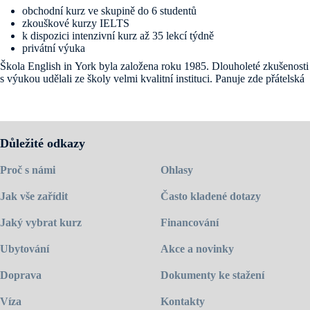
obchodní kurz ve skupině do 6 studentů
zkouškové kurzy IELTS
k dispozici intenzivní kurz až 35 lekcí týdně
privátní výuka
Škola English in York byla založena roku 1985. Dlouholeté zkušenosti
s výukou udělali ze školy velmi kvalitní instituci. Panuje zde přátelská
až rodinná atmosféra. Přístup zaměstnanců je velmi profesionální.
Škola je vhodná nejen pro ty, co se chtějí zlepšit v komunikaci a
obecné angličtině, ale také pro zájemce z řad firemních klientů, kteří
angličtinu využívají v práci. V nabídce proto nechybí obchodní kurzy,
které probíhají v miniskupině s max. 6 studenty. Lektor tak může
Důležité odkazy
každému věnovat více pozornosti a vzniká také prostor sdílet pracovní
zkušenosti. Interiér školy má velmi reprezentativní vzhled a vybavení
Proč s námi
Ohlasy
splňuje požadavky pro kvalitní výuku. Coffee lounge s kávou, pitnou
vodou a denním tiskem zdarma je ideálním místem k relaxaci o
Jak vše zařídit
Často kladené dotazy
přestávkách.
Jaký vybrat kurz
Financování
Škola sídlí v budově z 18. století a nachází se asi 600 metrů od
Yorkské katedrály, nedaleko historického jádra města. York je díky své
Ubytování
Akce a novinky
poloze ideálním startovním místem pro výlety a zároveň nabízí spoustu
možností, kam vyrazit po vyučování. V okolí školy je mnoho
Doprava
Dokumenty ke stažení
restaurací, kaváren i barů, ve kterých si každý najde to své.
Navštivte
domovskou stránku školy
.
Víza
Kontakty