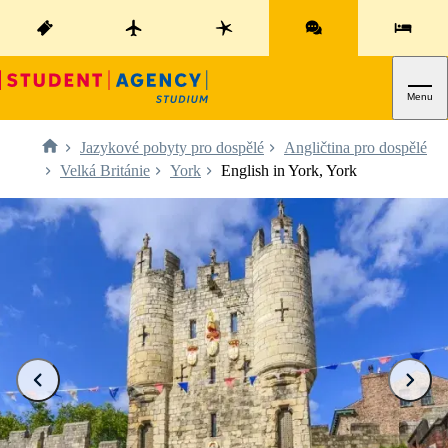
Menu
Jazykové pobyty pro dospělé
Angličtina pro dospělé
Velká Británie
York
English in York, York