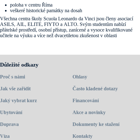
poloha v centru Říma
veškeré historické památky na dosah
Všechna centra školy Scuola Leonardo da Vinci jsou členy asociací
ASILS, AIL, ELITE, FIYTO a ALTO. Svým studentům nabízí
přátelské prostředí, osobní přístup, zanícené a vysoce kvalifikované
učitele na výuku a více než dvacetiletou zkušenost v oblasti
jazykových pobytů v zahraničí. Římská škola leží přímo v historickém
centru v pěší zóně na půli cesty mezi Andělským hradem a Piazza
Navona.
Navštivte
domovskou stránku školy
.
Důležité odkazy
Proč s námi
Ohlasy
Jak vše zařídit
Často kladené dotazy
Jaký vybrat kurz
Financování
Ubytování
Akce a novinky
Doprava
Dokumenty ke stažení
Víza
Kontakty