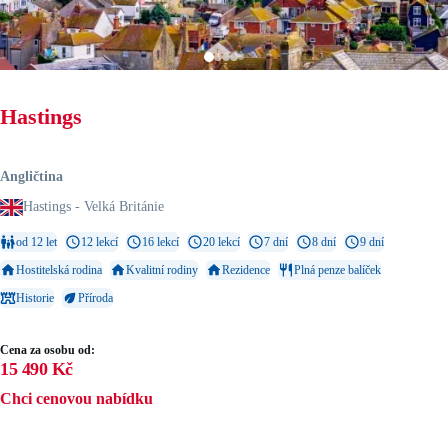
Hastings
Angličtina
Hastings - Velká Británie
od 12 let
12 lekcí
16 lekcí
20 lekcí
7 dní
8 dní
9 dní
Hostitelská rodina
Kvalitní rodiny
Rezidence
Plná penze balíček
Historie
Příroda
Cena za osobu od:
15 490 Kč
Chci cenovou nabídku