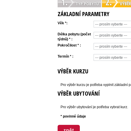
1.
2.
TYP POBYTU
VÝBĚR
ZÁKLADNÍ PARAMETRY
Věk *:
Délka pobytu (počet
týdnů) * :
Pokročilost * :
Termín * :
VÝBĚR KURZU
Pro výběr kurzu je potřeba vyplnit základní 
VÝBĚR UBYTOVÁNÍ
Pro výběr ubytování je potřeba vybrat kurz.
* povinné údaje
zpět