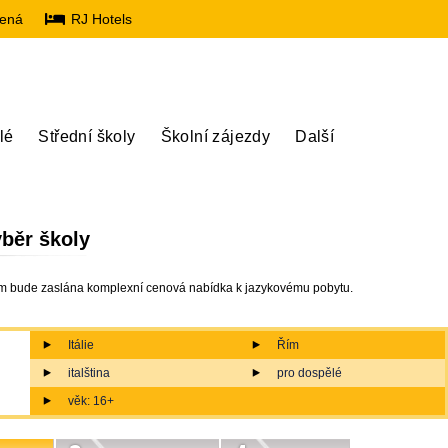
lená
RJ Hotels
lé
Střední školy
Školní zájezdy
Další
běr školy
ám bude zaslána komplexní cenová nabídka k jazykovému pobytu.
Itálie
Řím
italština
pro dospělé
věk: 16+