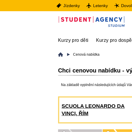
Jízdenky
Letenky
Dovo
Kurzy pro děti
Kurzy pro dospě
Cenová nabídka
Chci cenovou nabídku - vý
Na základě vyplnění následujících údajů V
SCUOLA LEONARDO DA
VINCI, ŘÍM