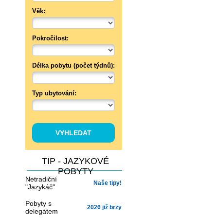
Věk:
Pokročilost:
Délka pobytu (počet týdnů):
Typ ubytování:
TIP - JAZYKOVÉ
POBYTY
Netradiční
Naše tipy!
"Jazykáč"
Pobyty s
2026 již brzy
delegátem