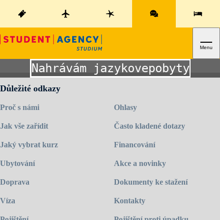
Menu
Nahrávám jazykovepobyty.cz
Důležité odkazy
Proč s námi
Ohlasy
Jak vše zařídit
Často kladené dotazy
Jaký vybrat kurz
Financování
Ubytování
Akce a novinky
Doprava
Dokumenty ke stažení
Víza
Kontakty
Pojištění
Pojištění proti úpadku