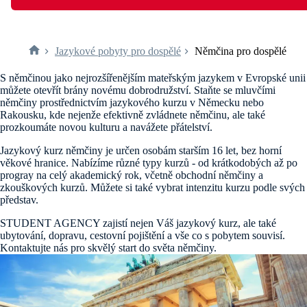
Jazykové pobyty pro dospělé
Němčina pro dospělé
S němčinou jako nejrozšířenějším mateřským jazykem v Evropské unii
můžete otevřít brány novému dobrodružství. Staňte se mluvčími
němčiny prostřednictvím jazykového kurzu v Německu nebo
Rakousku, kde nejenže efektivně zvládnete němčinu, ale také
prozkoumáte novou kulturu a navážete přátelství.
Jazykový kurz němčiny je určen osobám starším 16 let, bez horní
věkové hranice. Nabízíme různé typy kurzů - od krátkodobých až po
progray na celý akademický rok, včetně obchodní němčiny a
zkouškových kurzů. Můžete si také vybrat intenzitu kurzu podle svých
představ.
STUDENT AGENCY zajistí nejen Váš jazykový kurz, ale také
ubytování, dopravu, cestovní pojištění a vše co s pobytem souvisí.
Kontaktujte nás pro skvělý start do světa němčiny.